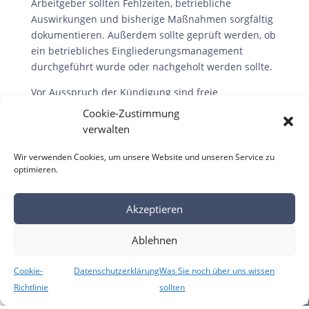
Arbeitgeber sollten Fehlzeiten, betriebliche
Auswirkungen und bisherige Maßnahmen sorgfältig
dokumentieren. Außerdem sollte geprüft werden, ob
ein betriebliches Eingliederungsmanagement
durchgeführt wurde oder nachgeholt werden sollte.
Vor Ausspruch der Kündigung sind freie
Arbeitsplätze, Anpassungsmöglichkeiten und
Cookie-Zustimmung
besondere Schutzrechte zu prüfen. Besteht ein
verwalten
Betriebsrat, muss dieser umfassend informiert
werden.
Wir verwenden Cookies, um unsere Website und unseren Service zu
optimieren.
HÄUFIGE FEHLER
Akzeptieren
Häufige Fehler sind unzureichende
Prognosegrundlagen, fehlende Dokumentation der
Ablehnen
betrieblichen Belastungen oder eine nicht geprüfte
Weiterbeschäftigungsmöglichkeit. Auch der Umgang
Cookie-
Datenschutzerklärung
Was Sie noch über uns wissen
mit Schwerbehinderung wird häufig unterschätzt.
Richtlinie
sollten
Problematisch ist außerdem, krankheitsbedingte