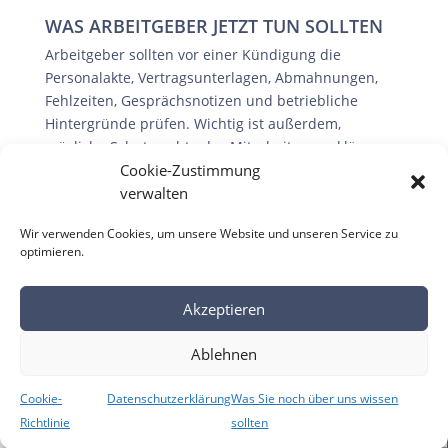
WAS ARBEITGEBER JETZT TUN SOLLTEN
Arbeitgeber sollten vor einer Kündigung die
Personalakte, Vertragsunterlagen, Abmahnungen,
Fehlzeiten, Gesprächsnotizen und betriebliche
Hintergründe prüfen. Wichtig ist außerdem,
mögliche Schutzrechte des Mitarbeiters zu klären.
Cookie-Zustimmung
Anschließend sollte entschieden werden, ob eine
verwalten
Kündigung, eine Abmahnung, ein
Aufhebungsvertrag oder eine andere Maßnahme
Wir verwenden Cookies, um unsere Website und unseren Service zu
sinnvoll ist. Eine rechtssichere Kündigung ist nicht
optimieren.
nur eine juristische Erklärung, sondern das Ergebnis
einer sauberen Vorbereitung.
Akzeptieren
Ablehnen
HÄUFIGE FEHLER
Häufige Fehler sind vorschnelle Kündigungen,
Cookie-
Datenschutzerklärung
Was Sie noch über uns wissen
unvollständige Betriebsratsanhörungen, fehlende
Richtlinie
sollten
Dokumentation oder die Nichtbeachtung besonderer